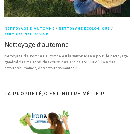
NETTOYAGE D'AUTOMNE
/
NETTOYAGE ECOLOGIQUE
/
SERVICES NETTOYAGE
Nettoyage d’automne
Nettoyage d’automne L’automne est la saison idéale pour le nettoyage
général des maisons, des cours, des jardins etc… Là où il y a des
activités humaines, des activités vivantes il …
LA PROPRETÉ,C’EST NOTRE MÉTIER!