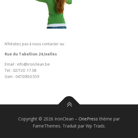
N’hésitez pas à nous contacter au :
Rue du Tabellion 24,Ixelles
Email : info@ironclean.be
Tel : 02/720 .17.08
Gsm : 0470/850.559
Copyright © 2026 IronClean
–
OnePress
thème par
FameThemes. Traduit par Wp Trads.