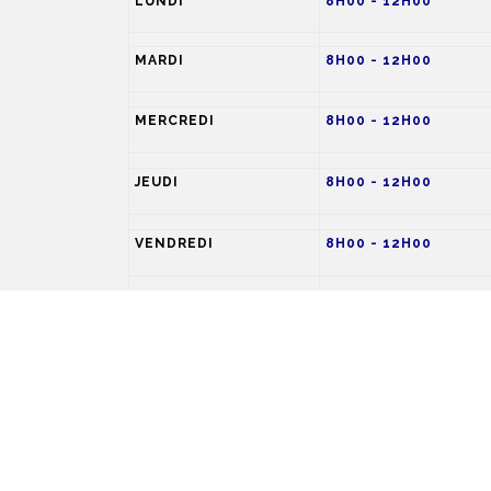
LUNDI
8H00 - 12H00
MARDI
8H00 - 12H00
MERCREDI
8H00 - 12H00
JEUDI
8H00 - 12H00
VENDREDI
8H00 - 12H00
SAMEDI
9H00 - 13H00
DIMANCHE
FERME
Essaie chaque jour de rester attentif aux besoins
mieux aux beso