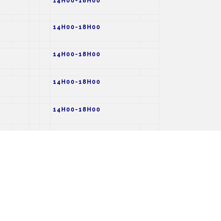
14H00-18H00
14H00-18H00
14H00-18H00
14H00-18H00
14H00-18H00
FERME
 des clients et des salariés, afin de répondre au
ins de chacun.