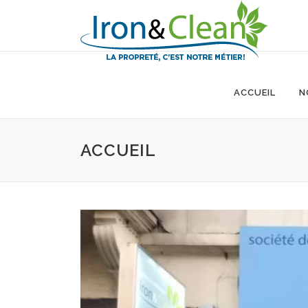
Aller
au
contenu
ACCUEIL
N
ACCUEIL