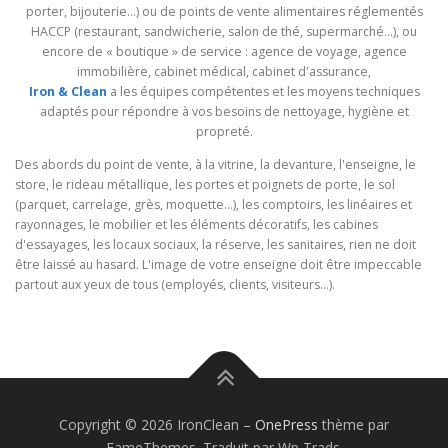
porter, bijouterie…) ou de points de vente alimentaires réglementés
HACCP (restaurant, sandwicherie, salon de thé, supermarché…), ou
encore de « boutique » de service : agence de voyage, agence
immobilière, cabinet médical, cabinet d'assurance,
Iron & Clean
a les équipes compétentes et les moyens techniques
adaptés pour répondre à vos besoins de nettoyage, hygiène et
propreté.
Des abords du point de vente, à la vitrine, la devanture, l'enseigne, le
store, le rideau métallique, les portes et poignets de porte, le sol
(parquet, carrelage, grès, moquette…), les comptoirs, les linéaires et
rayonnages, le mobilier et les éléments décoratifs, les cabines
d'essayages, les locaux sociaux, la réserve, les sanitaires, rien ne doit
être laissé au hasard. L'image de votre enseigne doit être impeccable
partout aux yeux de tous (employés, clients, visiteurs…).
Copyright © 2026 IronClean
–
OnePress
thème par
FameThemes. Traduit par Wp Trads.