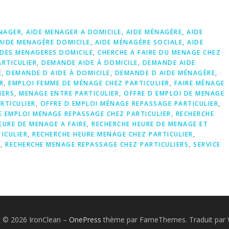
NAGER
,
AIDE MENAGER A DOMICILE
,
AIDE MÉNAGÈRE
,
AIDE
AIDE MENAGÈRE DOMICILE
,
AIDE MÉNAGÈRE SOCIALE
,
AIDE
IDES MENAGERES DOMICILE
,
CHERCHE A FAIRE DU MENAGE CHEZ
ARTICULIER
,
DEMANDE AIDE À DOMICILE
,
DEMANDE AIDE
E
,
DEMANDE D AIDE À DOMICILE
,
DEMANDE D AIDE MÉNAGÈRE
,
R
,
EMPLOI FEMME DE MÉNAGE CHEZ PARTICULIER
,
FAIRE MÉNAGE
IERS
,
MENAGE ENTRE PARTICULIER
,
OFFRE D EMPLOI DE MENAGE
RTICULIER
,
OFFRE D EMPLOI MÉNAGE REPASSAGE PARTICULIER
,
E EMPLOI MENAGE REPASSAGE CHEZ PARTICULIER
,
RECHERCHE
EURE DE MENAGE A FAIRE
,
RECHERCHE HEURE DE MENAGE ET
ICULIER
,
RECHERCHE HEURE MENAGE CHEZ PARTICULIER
,
S
,
RECHERCHE MENAGE REPASSAGE CHEZ PARTICULIERS
,
SERVICE
t © 2026 IronClean
–
OnePress
thème par FameThemes. Traduit par 