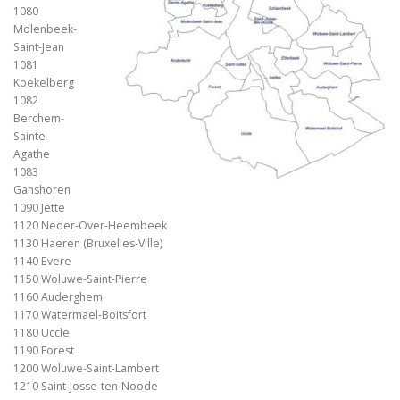
1080
Molenbeek-
Saint-Jean
1081
Koekelberg
1082
Berchem-
Sainte-
Agathe
1083
Ganshoren
1090 Jette
1120 Neder-Over-Heembeek
1130 Haeren (Bruxelles-Ville)
1140 Evere
1150 Woluwe-Saint-Pierre
1160 Auderghem
1170 Watermael-Boitsfort
1180 Uccle
1190 Forest
1200 Woluwe-Saint-Lambert
1210 Saint-Josse-ten-Noode